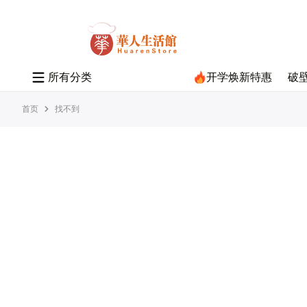
所
有
分
类
开学焕新特惠
破
首页
找不到