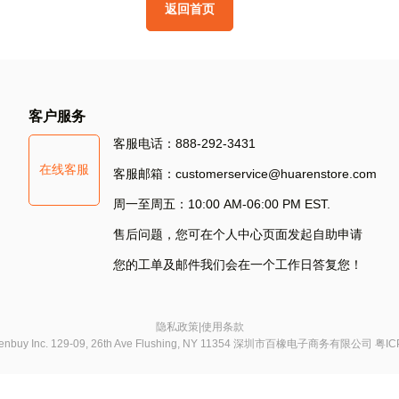
返
回
首
页
其
他
方
式
登
录
S
客户服务
Si
客服电话：888-292-3431
在线客服
S
客服邮箱：customerservice@huarenstore.com
周一至周五：10:00 AM-06:00 PM EST.
售后问题，您可在个人中心页面发起自助申请
您的工单及邮件我们会在一个工作日答复您！
隐私政策
|
使用条款
chenbuy Inc. 129-09, 26th Ave Flushing, NY 11354 深圳市百橡电子商务有限公司
粤IC