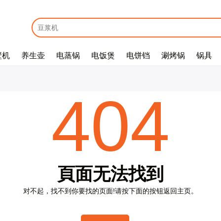
壁机
养生壶
电蒸锅
电饭煲
电饼铛
涮烤锅
锅具
E
m
a
i
l
*
404
密
码
*
頁
面
无
法
找
到
对
不
起
，
找
不
到
你
要
找
的
页
面
!
请
按
下
面
的
按
钮
返
回
主
页
。
没
有
帐
户
？