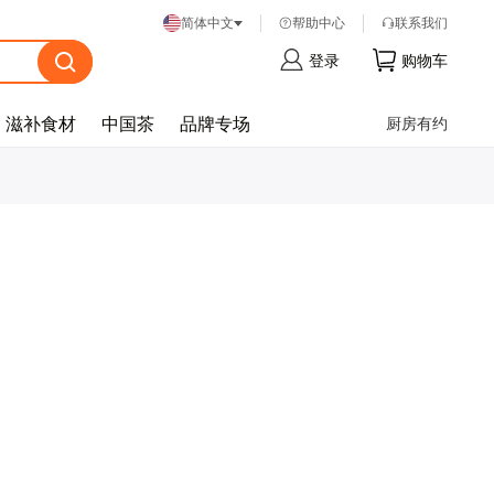
帮
助
中
心
联
系
我
们
简体中文
登
录
购
物
车
滋补食材
中国茶
品牌专场
厨房有约
忘
记
密
码
？
登
录
注
册
帐
号