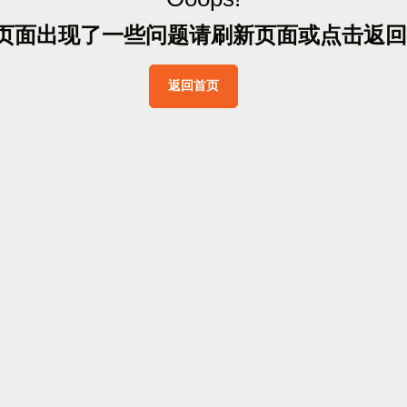
页
面
出
现
了
一
些
问
题
请
刷
新
页
面
或
点
击
返
回
返
回
首
页