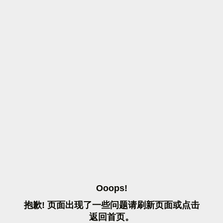
O
O
O
P
S
!
抱
歉
!
页
面
出
现
了
一
些
问
题
请
刷
新
页
面
或
点
击
返
回
首
页
。