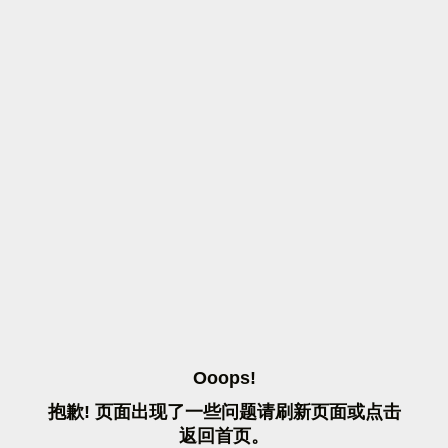
O
O
O
P
S
!
抱
歉
!
页
面
出
现
了
一
些
问
题
请
刷
新
页
面
或
点
击
返
回
首
页
。