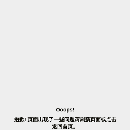
O
O
O
P
S
!
抱
歉
!
页
面
出
现
了
一
些
问
题
请
刷
新
页
面
或
点
击
返
回
首
页
。