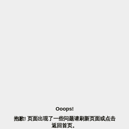
O
O
O
P
S
!
抱
歉
!
页
面
出
现
了
一
些
问
题
请
刷
新
页
面
或
点
击
返
回
首
页
。