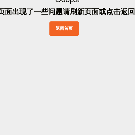
页
面
出
现
了
一
些
问
题
请
刷
新
页
面
或
点
击
返
回
返
回
首
页