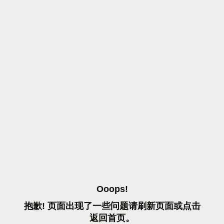
O
O
O
P
S
!
抱
歉
!
页
面
出
现
了
一
些
问
题
请
刷
新
页
面
或
点
击
返
回
首
页
。