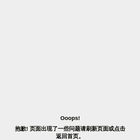
O
O
O
P
S
!
抱
歉
!
页
面
出
现
了
一
些
问
题
请
刷
新
页
面
或
点
击
返
回
首
页
。