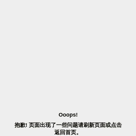
O
O
O
P
S
!
抱
歉
!
页
面
出
现
了
一
些
问
题
请
刷
新
页
面
或
点
击
返
回
首
页
。