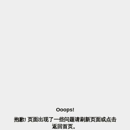
O
O
O
P
S
!
抱
歉
!
页
面
出
现
了
一
些
问
题
请
刷
新
页
面
或
点
击
返
回
首
页
。