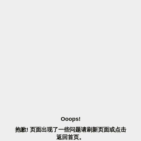
O
O
O
P
S
!
抱
歉
!
页
面
出
现
了
一
些
问
题
请
刷
新
页
面
或
点
击
返
回
首
页
。