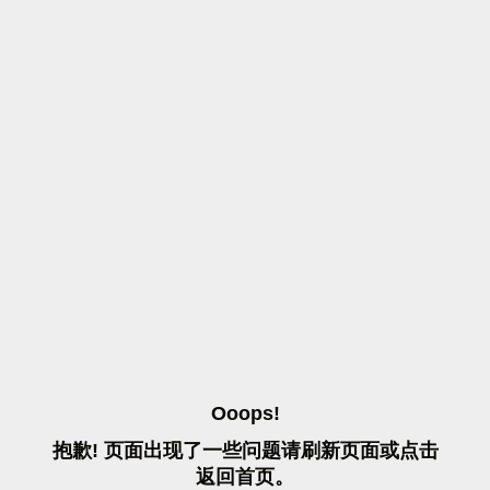
O
O
O
P
S
!
抱
歉
!
页
面
出
现
了
一
些
问
题
请
刷
新
页
面
或
点
击
返
回
首
页
。