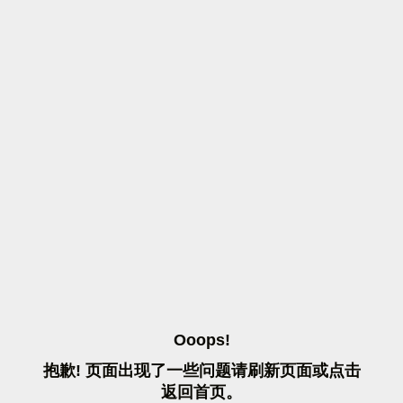
O
O
O
P
S
!
抱
歉
!
页
面
出
现
了
一
些
问
题
请
刷
新
页
面
或
点
击
返
回
首
页
。