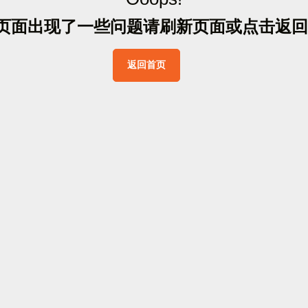
页
面
出
现
了
一
些
问
题
请
刷
新
页
面
或
点
击
返
回
返
回
首
页