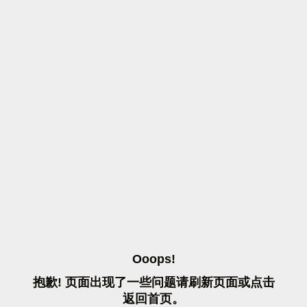
O
O
O
P
S
!
抱
歉
!
页
面
出
现
了
一
些
问
题
请
刷
新
页
面
或
点
击
返
回
首
页
。