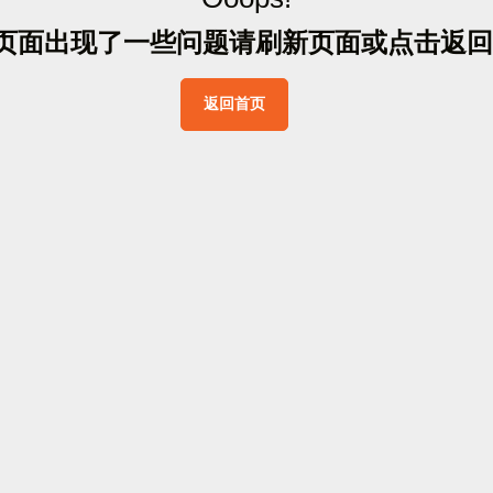
页
面
出
现
了
一
些
问
题
请
刷
新
页
面
或
点
击
返
回
返
回
首
页