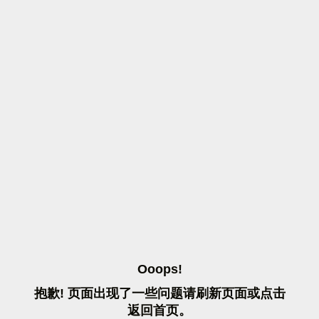
O
O
O
P
S
!
抱
歉
!
页
面
出
现
了
一
些
问
题
请
刷
新
页
面
或
点
击
返
回
首
页
。