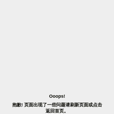
O
O
O
P
S
!
抱
歉
!
页
面
出
现
了
一
些
问
题
请
刷
新
页
面
或
点
击
返
回
首
页
。