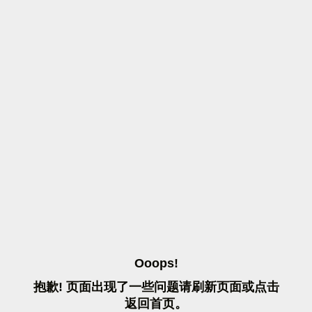
O
O
O
P
S
!
抱
歉
!
页
面
出
现
了
一
些
问
题
请
刷
新
页
面
或
点
击
返
回
首
页
。