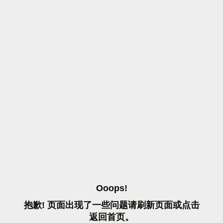
O
O
O
P
S
!
抱
歉
!
页
面
出
现
了
一
些
问
题
请
刷
新
页
面
或
点
击
返
回
首
页
。