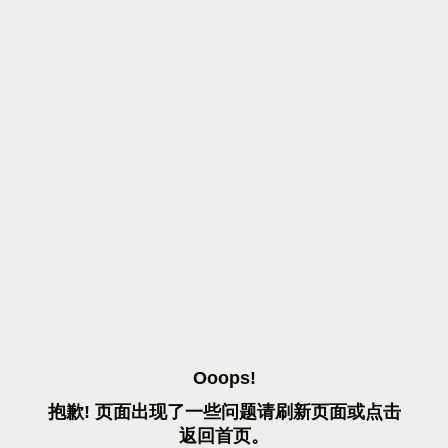
O
O
O
P
S
!
抱
歉
!
页
面
出
现
了
一
些
问
题
请
刷
新
页
面
或
点
击
返
回
首
页
。