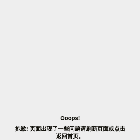
O
O
O
P
S
!
抱
歉
!
页
面
出
现
了
一
些
问
题
请
刷
新
页
面
或
点
击
返
回
首
页
。