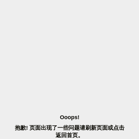
O
O
O
P
S
!
抱
歉
!
页
面
出
现
了
一
些
问
题
请
刷
新
页
面
或
点
击
返
回
首
页
。