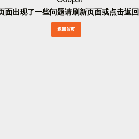
页
面
出
现
了
一
些
问
题
请
刷
新
页
面
或
点
击
返
回
返
回
首
页