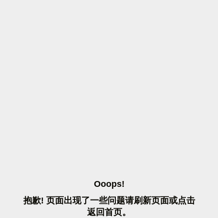
O
O
O
P
S
!
抱
歉
!
页
面
出
现
了
一
些
问
题
请
刷
新
页
面
或
点
击
返
回
首
页
。