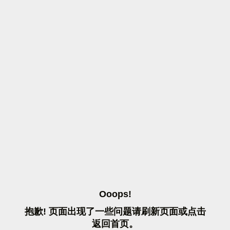
O
O
O
P
S
!
抱
歉
!
页
面
出
现
了
一
些
问
题
请
刷
新
页
面
或
点
击
返
回
首
页
。