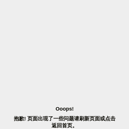
O
O
O
P
S
!
抱
歉
!
页
面
出
现
了
一
些
问
题
请
刷
新
页
面
或
点
击
返
回
首
页
。