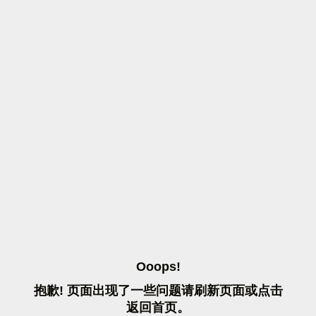
O
O
O
P
S
!
抱
歉
!
页
面
出
现
了
一
些
问
题
请
刷
新
页
面
或
点
击
返
回
首
页
。