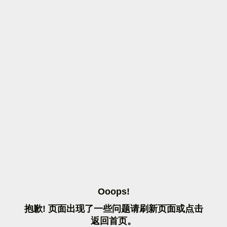
O
O
O
P
S
!
抱
歉
!
页
面
出
现
了
一
些
问
题
请
刷
新
页
面
或
点
击
返
回
首
页
。