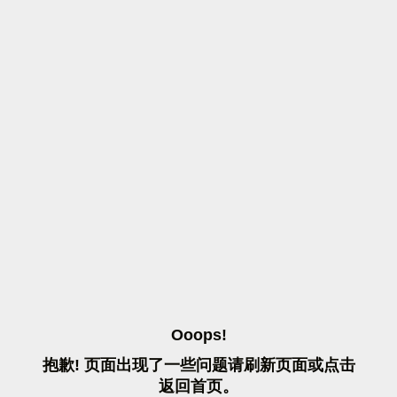
O
O
O
P
S
!
抱
歉
!
页
面
出
现
了
一
些
问
题
请
刷
新
页
面
或
点
击
返
回
首
页
。