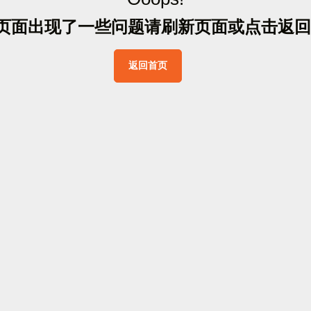
页
面
出
现
了
一
些
问
题
请
刷
新
页
面
或
点
击
返
回
返
回
首
页