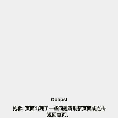
O
O
O
P
S
!
抱
歉
!
页
面
出
现
了
一
些
问
题
请
刷
新
页
面
或
点
击
返
回
首
页
。