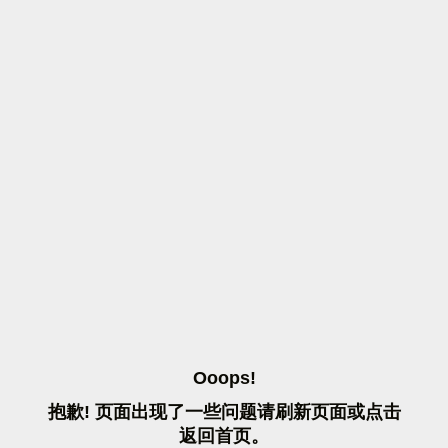
O
O
O
P
S
!
抱
歉
!
页
面
出
现
了
一
些
问
题
请
刷
新
页
面
或
点
击
返
回
首
页
。