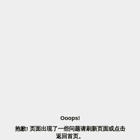
O
O
O
P
S
!
抱
歉
!
页
面
出
现
了
一
些
问
题
请
刷
新
页
面
或
点
击
返
回
首
页
。