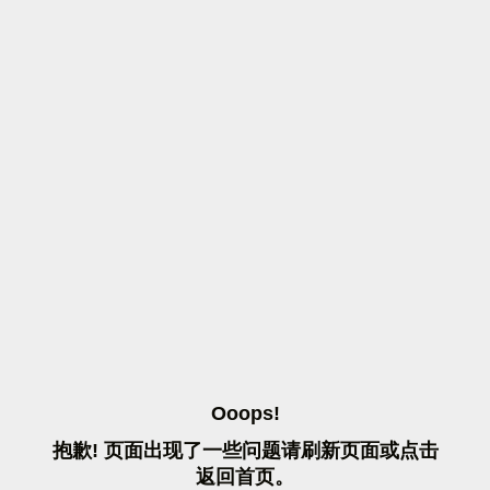
O
O
O
P
S
!
抱
歉
!
页
面
出
现
了
一
些
问
题
请
刷
新
页
面
或
点
击
返
回
首
页
。