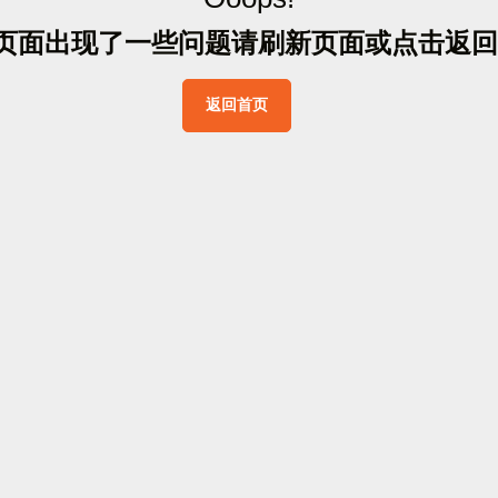
页
面
出
现
了
一
些
问
题
请
刷
新
页
面
或
点
击
返
回
返
回
首
页