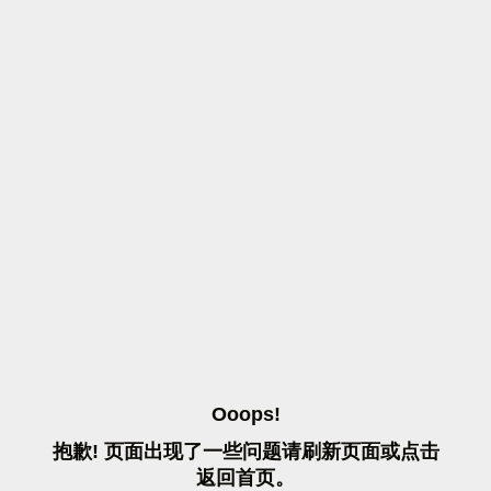
O
O
O
P
S
!
抱
歉
!
页
面
出
现
了
一
些
问
题
请
刷
新
页
面
或
点
击
返
回
首
页
。