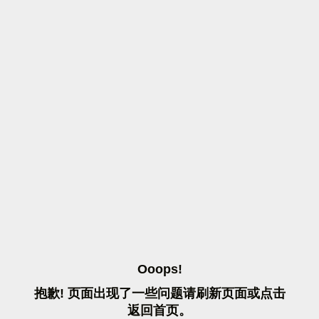
O
O
O
P
S
!
抱
歉
!
页
面
出
现
了
一
些
问
题
请
刷
新
页
面
或
点
击
返
回
首
页
。