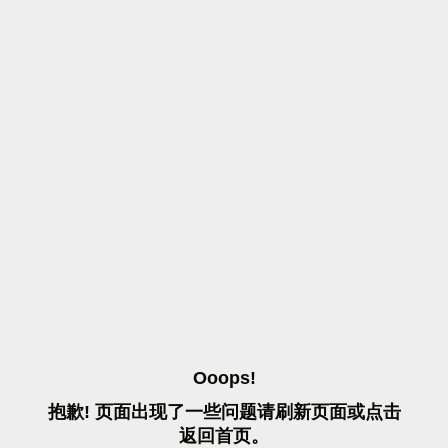
O
O
O
P
S
!
抱
歉
!
页
面
出
现
了
一
些
问
题
请
刷
新
页
面
或
点
击
返
回
首
页
。