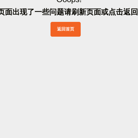
页
面
出
现
了
一
些
问
题
请
刷
新
页
面
或
点
击
返
回
返
回
首
页