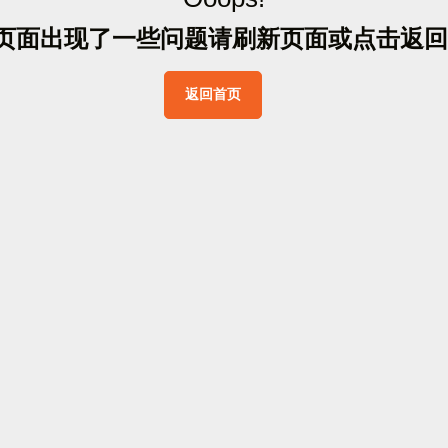
页
面
出
现
了
一
些
问
题
请
刷
新
页
面
或
点
击
返
回
返
回
首
页