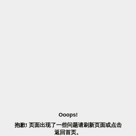
O
O
O
P
S
!
抱
歉
!
页
面
出
现
了
一
些
问
题
请
刷
新
页
面
或
点
击
返
回
首
页
。