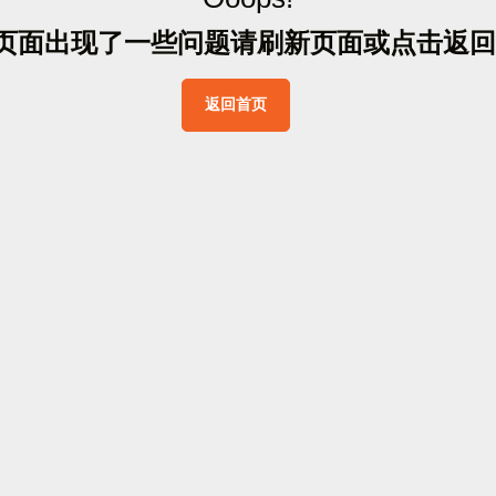
页
面
出
现
了
一
些
问
题
请
刷
新
页
面
或
点
击
返
回
返
回
首
页