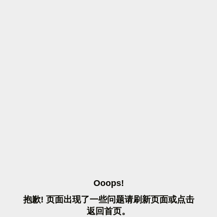
O
O
O
P
S
!
抱
歉
!
页
面
出
现
了
一
些
问
题
请
刷
新
页
面
或
点
击
返
回
首
页
。