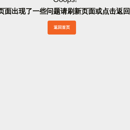
页
面
出
现
了
一
些
问
题
请
刷
新
页
面
或
点
击
返
回
返
回
首
页