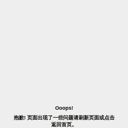
O
O
O
P
S
!
抱
歉
!
页
面
出
现
了
一
些
问
题
请
刷
新
页
面
或
点
击
返
回
首
页
。