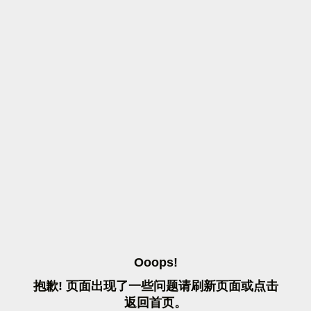
O
O
O
P
S
!
抱
歉
!
页
面
出
现
了
一
些
问
题
请
刷
新
页
面
或
点
击
返
回
首
页
。