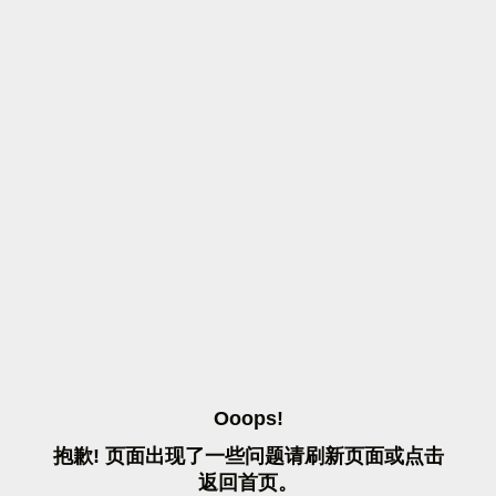
O
O
O
P
S
!
抱
歉
!
页
面
出
现
了
一
些
问
题
请
刷
新
页
面
或
点
击
返
回
首
页
。