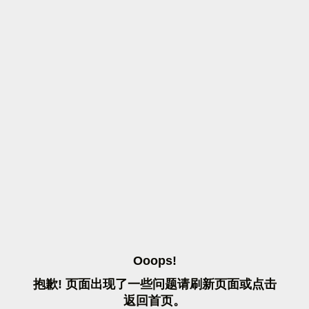
O
O
O
P
S
!
抱
歉
!
页
面
出
现
了
一
些
问
题
请
刷
新
页
面
或
点
击
返
回
首
页
。